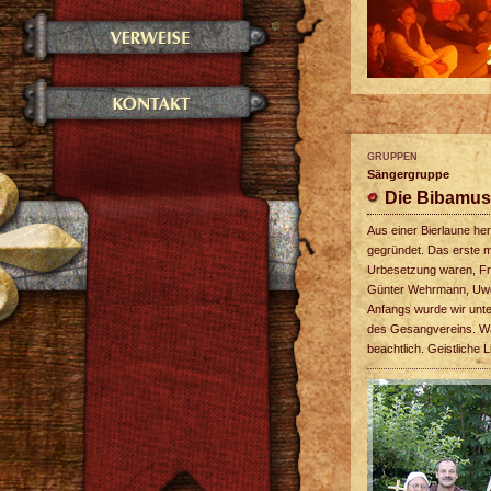
GRUPPEN
Sängergruppe
Die Bibamu
Aus einer Bierlaune h
gegründet. Das erste m
Urbesetzung waren, Fr
Günter Wehrmann, Uwe 
Anfangs wurde wir unte
des Gesangvereins. War 
beachtlich. Geistliche 