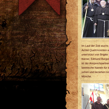
Im Lauf der Zeit wuchs
Achtel Quehl konnten wi
unterstützt von Brigit
Körner, Edmund Burgst
ist der Ansprechpartne
lateinische Namen für 
sehen und beziehen sic
Mönche.