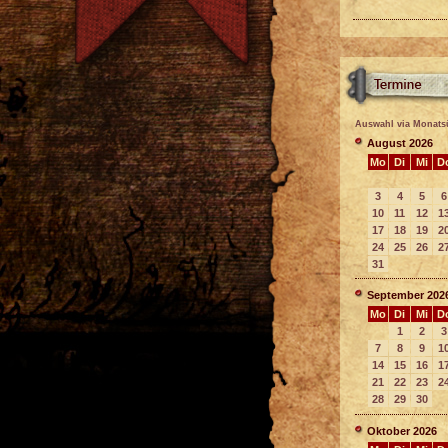
Auswahl via Monats
August 2026
Mo
Di
Mi
D
3
4
5
6
10
11
12
1
17
18
19
2
24
25
26
2
31
September 202
Mo
Di
Mi
D
1
2
3
7
8
9
1
14
15
16
1
21
22
23
2
28
29
30
Oktober 2026