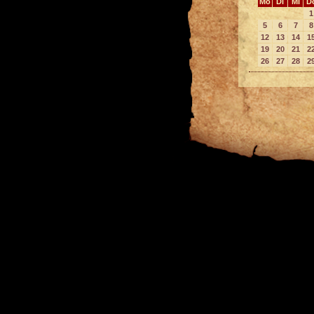
Mo
Di
Mi
D
1
5
6
7
8
12
13
14
1
19
20
21
2
26
27
28
2