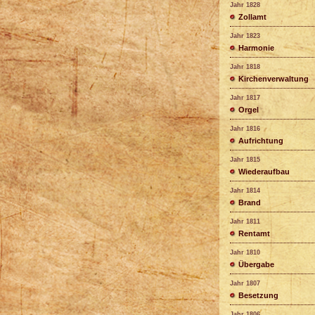
Jahr 1828
Zollamt
Jahr 1823
Harmonie
Jahr 1818
Kirchenverwaltung
Jahr 1817
Orgel
Jahr 1816
Aufrichtung
Jahr 1815
Wiederaufbau
Jahr 1814
Brand
Jahr 1811
Rentamt
Jahr 1810
Übergabe
Jahr 1807
Besetzung
Jahr 1806