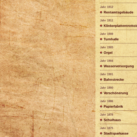
Jahr 1912
Rentamtsgebäude
Jahr 1911
Klinkerplattentrottoi
Jahr 1908
Turnhalle
Jahr 1905
Orgel
Jahr 1904
Wasserversorgung
Jahr 1901
Bahnstrecke
Jahr 1900
Verschönerung
Jahr 1886
Papierfabrik
Jahr 1878
Schulhaus
Jahr 1875
Stadtsparkasse