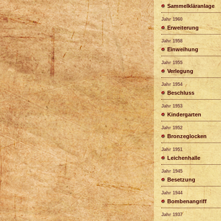
Sammelkläranlage
Jahr 1960
Erweiterung
Jahr 1958
Einweihung
Jahr 1955
Verlegung
Jahr 1954
Beschluss
Jahr 1953
Kindergarten
Jahr 1952
Bronzeglocken
Jahr 1951
Leichenhalle
Jahr 1945
Besetzung
Jahr 1944
Bombenangriff
Jahr 1937