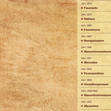
Jahr 1874
Feuerwehr
Jahr 1870
Rathaus
Jahr 1869
Feuerbrunst
Jahr 1867
Reorganisation
Jahr 1866
Wasserbrunnenkast
Jahr 1857
Mineralien
Jahr 1854
Postexpedition
Jahr 1844
Umwallungsmauer
Jahr 1842/1844
Wasserbrunnenkast
Jahr 1832
Wiesenfest