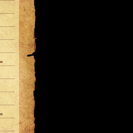
en
en