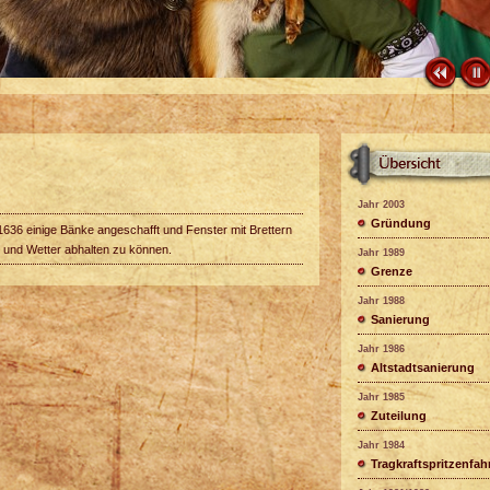
Jahr 2003
Gründung
1636 einige Bänke angeschafft und Fenster mit Brettern
 und Wetter abhalten zu können.
Jahr 1989
Grenze
Jahr 1988
Sanierung
Jahr 1986
Altstadtsanierung
Jahr 1985
Zuteilung
Jahr 1984
Tragkraftspritzenfa