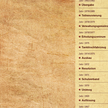
Jahr 1981/1982
Übergabe
Jahr 1979/1980
Teilrenovierung
Jahr 1978/1979
Verwaltungsgemeins
Jahr 1976/1977
Erholungszentrum
Jahr 1975
Tanklöschfahrzeug
Jahr 1974/1975
Ausbau
Jahr 1972
Resolution
Jahr 1971
Schulverband
Jahr 1970
Unimog
Jahr 1969
Auflösung
Jahr 1967