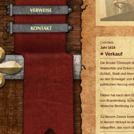
CHRONIK
Jahr 1618
Verkauf
Die Brüder Christoph I
Waldenfels und Enkel v
Schloß, Stadt und Herr
an den Schwager von Ma
polnischen Herzog und 
Dieser hat nach dem Eh
von Brandenburg, Schwe
deutsche Besitzung zu 
Zu diesem Zweck kommt
In diesem Verkauf ist 
inbegriffen, das noch ü